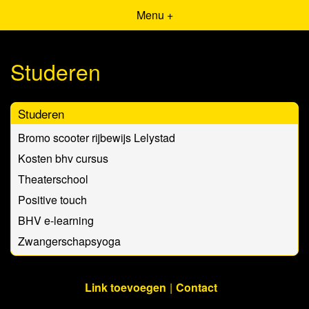
Menu +
Studeren
Studeren
Bromo scooter rijbewijs Lelystad
Kosten bhv cursus
Theaterschool
Positive touch
BHV e-learning
Zwangerschapsyoga
Link toevoegen
Contact